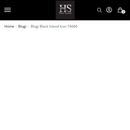
0
Home
Blugi
Blugi Black Island Icon 16666
/
/