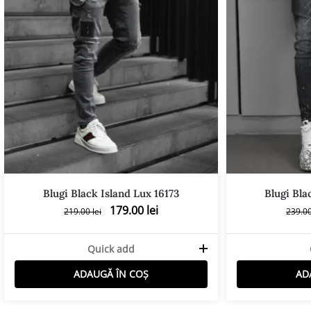
Blugi Black Island Lux 16173
Blugi Bla
179.00
lei
219.00
lei
239.0
Quick add
ADAUGĂ ÎN COȘ
AD