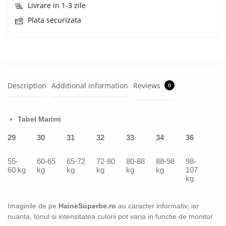
Livrare in 1-3 zile
Plata securizata
Description
Additional information
Reviews
0
Tabel Marimi
29
30
31
32
33
34
36
55-
60-65
65-72
72-80
80-88
88-98
98-
60 kg
kg
kg
kg
kg
kg
107
kg
Imaginile de pe
HaineSuperbe.ro
au caracter informativ, iar
nuanta, tonul si intensitatea culorii pot varia in functie de monitor.