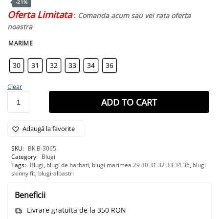
-21%
Oferta Limitata
:
Comanda acum sau vei rata oferta
noastra
MARIME
30
31
32
33
34
36
Clear
ADD TO CART
Adaugă la favorite
SKU:
BK.B-3065
Category:
Blugi
Tags:
Blugi
,
blugi de barbati
,
blugi marimea 29 30 31 32 33 34 36
,
blugi
skinny fit
,
blugi-albastri
Beneficii
Livrare gratuita de la 350 RON