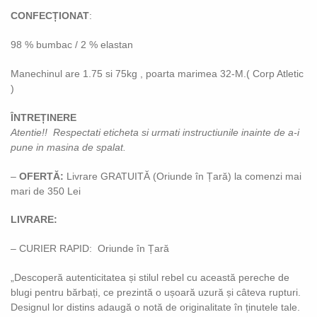
CONFECȚIONAT
:
98 % bumbac / 2 % elastan
Manechinul are 1.75 si 75kg , poarta marimea 32-M.( Corp Atletic
)
ÎNTREȚINERE
Atentie!! Respectati eticheta si urmati instructiunile inainte de a-i
pune in masina de spalat.
–
OFERTĂ:
Livrare GRATUITĂ (Oriunde în Țară) la comenzi mai
mari de 350 Lei
LIVRARE:
– CURIER RAPID: Oriunde în Țară
„Descoperă autenticitatea și stilul rebel cu această pereche de
blugi pentru bărbați, ce prezintă o ușoară uzură și câteva rupturi.
Designul lor distins adaugă o notă de originalitate în ținutele tale.