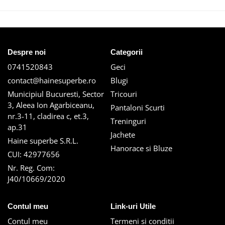
Despre noi
Categorii
0741520843
Geci
contact@hainesuperbe.ro
Blugi
Municipiul Bucuresti, Sector
Tricouri
3, Aleea Ion Agarbiceanu,
Pantaloni Scurti
nr.3-11, cladirea c, et.3,
Treninguri
ap.31
Jachete
Haine superbe S.R.L.
Hanorace si Bluze
CUI: 42977656
Nr. Reg. Com:
J40/10669/2020
Contul meu
Link-uri Utile
Contul meu
Termeni si conditii