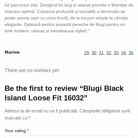
tot parcursul zilei. Designul lor larg și relaxat permite o libertate de
mișcare optimă. Culoarea profundă și versatilă a denimului se
poate asorta ușor cu orice ținută, de la tricouri simple la cămăși
elegante. Optează pentru această pereche de blugi pentru un
look modern, relaxat și întotdeauna stylish.”
Marime
29
,
30
,
31
,
32
,
33
,
34
,
36
There are no reviews yet.
Be the first to review “Blugi Black
Island Loose Fit 16032”
Adresa ta de email nu va fi publicată.
Câmpurile obligatorii sunt
marcate cu
*
Your rating
*