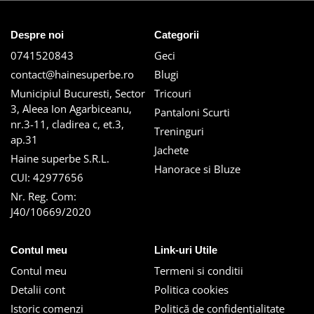
Despre noi
Categorii
0741520843
Geci
contact@hainesuperbe.ro
Blugi
Municipiul Bucuresti, Sector
Tricouri
3, Aleea Ion Agarbiceanu,
Pantaloni Scurti
nr.3-11, cladirea c, et.3,
Treninguri
ap.31
Jachete
Haine superbe S.R.L.
Hanorace si Bluze
CUI: 42977656
Nr. Reg. Com:
J40/10669/2020
Contul meu
Link-uri Utile
Contul meu
Termeni si conditii
Detalii cont
Politica cookies
Istoric comenzi
Politică de confidențialitate