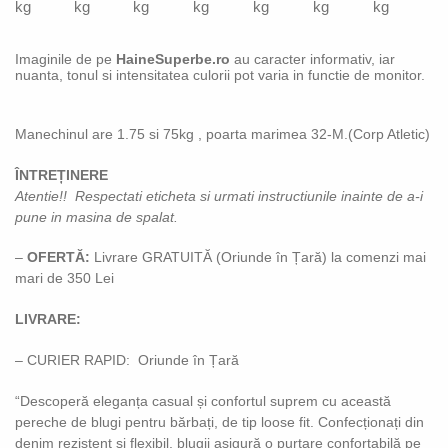
kg
kg
kg
kg
kg
kg
kg
Imaginile de pe
HaineSuperbe.ro
au caracter informativ, iar
nuanta, tonul si intensitatea culorii pot varia in functie de monitor.
Manechinul are 1.75 si 75kg , poarta marimea 32-M.(Corp Atletic)
ÎNTREȚINERE
Atentie!! Respectati eticheta si urmati instructiunile inainte de a-i
pune in masina de spalat.
–
OFERTĂ:
Livrare GRATUITĂ (Oriunde în Țară) la comenzi mai
mari de 350 Lei
LIVRARE:
– CURIER RAPID: Oriunde în Țară
“Descoperă eleganța casual și confortul suprem cu această
pereche de blugi pentru bărbați, de tip loose fit. Confecționați din
denim rezistent și flexibil, blugii asigură o purtare confortabilă pe