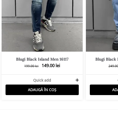
Blugi Black Island Men 16117
Blugi Black 
149.00
lei
199.00
lei
249.0
Quick add
ADAUGĂ ÎN COȘ
AD