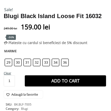
Sale!
Blugi Black Island Loose Fit 16032
159.00
lei
249.00
lei
-36%
💳 Plateste cu cardul si beneficiezi de 5% discount
MARIME
29
30
31
32
33
34
36
Clear
ADD TO CART
Adaugă la favorite
SKU:
BK.BLF-7005
Category:
Blugi