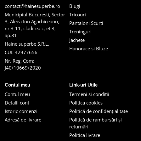
contact@hainesuperbe.ro
Blugi
Municipiul Bucuresti, Sector
Tricouri
3, Aleea Ion Agarbiceanu,
Pantaloni Scurti
nr.3-11, cladirea c, et.3,
Treninguri
ap.31
Jachete
Haine superbe S.R.L.
Hanorace si Bluze
CUI: 42977656
Nr. Reg. Com:
J40/10669/2020
Contul meu
Link-uri Utile
Contul meu
Termeni si conditii
Detalii cont
Politica cookies
Istoric comenzi
Politică de confidențialitate
Adresă de livrare
Politică de rambursări și
returnări
Politica livrare