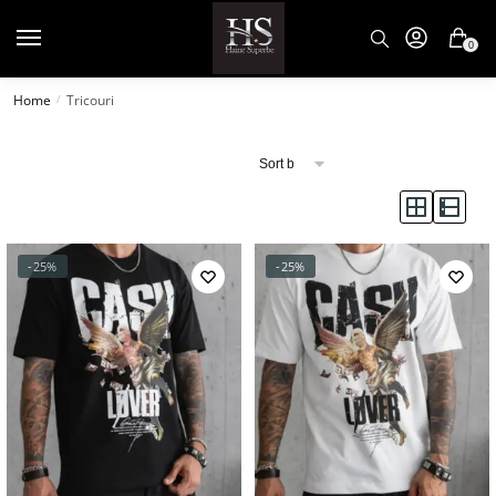
0
Home
Tricouri
/
Filtreaza dupa pret
In stock
-25%
-25%
Culoare
Marime
14
24
24
24
24
XS
S
M
L
XL