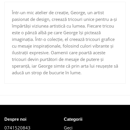
Într-un mic atelier de creație, George, un artist
pasionat de design, creează tricouri unice pentru a-și
împărtăși viziunea artistică cu lumea. Fiecare tricou
este o pânză albă pe care George își pictează
imaginația. Într-o colecție, el creează tricouri grafice
cu mesaje inspiraționale, folosind culori vibrante și
ilustrații expresive. Oamenii care poartă aceste
tricouri devin purtători de mesaje de putere și
speranță, iar George simte că prin arta lui reușește să
aducă un strop de bucurie în lume.
Despre noi
Categorii
0741520843
Geci