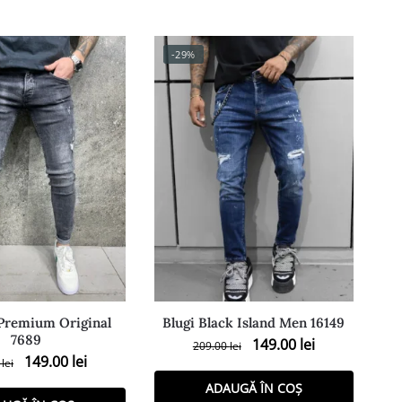
-29%
 Premium Original
Blugi Black Island Men 16149
7689
149.00
lei
209.00
lei
149.00
lei
0
lei
ADAUGĂ ÎN COȘ