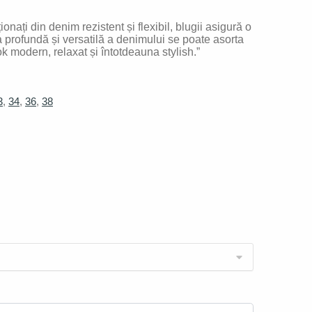
ați din denim rezistent și flexibil, blugii asigură o
ea profundă și versatilă a denimului se poate asorta
k modern, relaxat și întotdeauna stylish.”
3
,
34
,
36
,
38