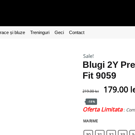
ace și bluze
Treninguri
Geci
Contact
Sale!
Blugi 2Y P
Fit 9059
179.00
l
219.00
lei
-18%
Oferta Limitata
:
Coma
MARIME
30
31
32
33
3