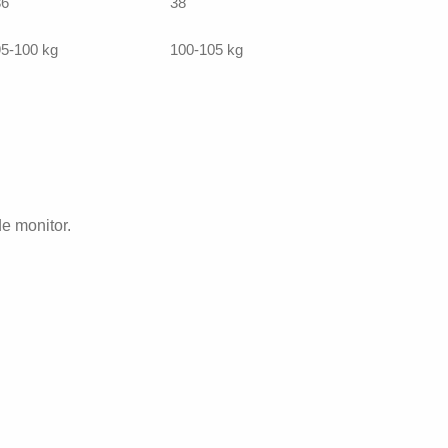
36
38
5-100 kg
100-105 kg
de monitor.