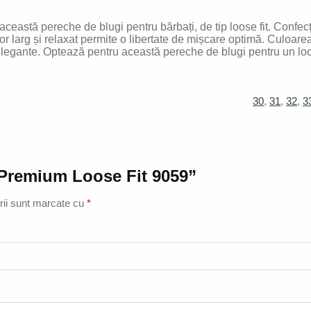
astă pereche de blugi pentru bărbați, de tip loose fit. Confecțion
 lor larg și relaxat permite o libertate de mișcare optimă. Culoar
i elegante. Optează pentru această pereche de blugi pentru un loo
30
,
31
,
32
,
3
Y Premium Loose Fit 9059”
rii sunt marcate cu
*