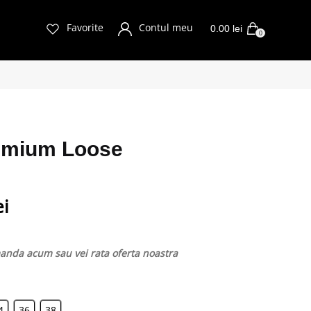
Favorite
Contul meu
0.00
lei
0
remium Loose
ei
nda acum sau vei rata oferta noastra
4
36
38