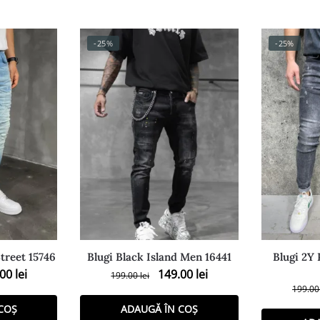
-25%
-25%
Street 15746
Blugi Black Island Men 16441
Blugi 2Y
.00
lei
149.00
lei
199.00
lei
199.0
COȘ
ADAUGĂ ÎN COȘ