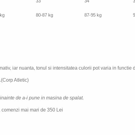
33
34
 kg
80-87 kg
87-95 kg
9
ativ, iar nuanta, tonul si intensitatea culorii pot varia in functie 
(Corp Atletic)
e inainte de a-i pune in masina de spalat.
 comenzi mai mari de 350 Lei