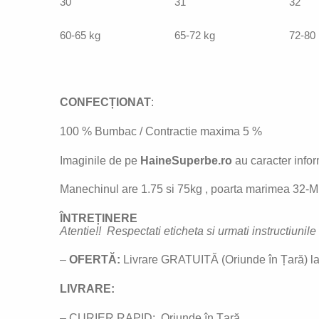
30
31
32
60-65 kg
65-72 kg
72-80
CONFECȚIONAT
:
100 % Bumbac / Contractie maxima 5 %
Imaginile de pe
HaineSuperbe.ro
au caracter inform
Manechinul are 1.75 si 75kg , poarta marimea 32-M.
ÎNTREȚINERE
Atentie!! Respectati eticheta si urmati instructiunil
–
OFERTĂ:
Livrare GRATUITĂ (Oriunde în Țară) la
LIVRARE:
– CURIER RAPID: Oriunde în Țară