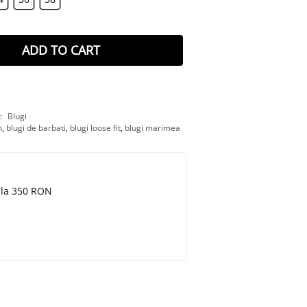
ADD TO CART
:
Blugi
m
,
blugi de barbati
,
blugi loose fit
,
blugi marimea
e la 350 RON