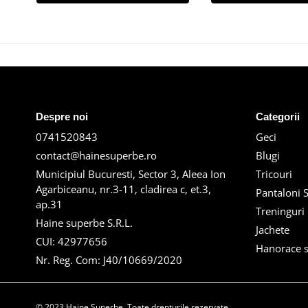
Despre noi
Categorii
0741520843
Geci
contact@hainesuperbe.ro
Blugi
Municipiul Bucuresti, Sector 3, Aleea Ion
Tricouri
Agarbiceanu, nr.3-11, cladirea c, et.3,
Pantaloni S
ap.31
Treninguri
Haine superbe S.R.L.
Jachete
CUI: 42977656
Hanorace s
Nr. Reg. Com: J40/10669/2020
© 2023 Haine Superbe. Toate drepturile rezervate.