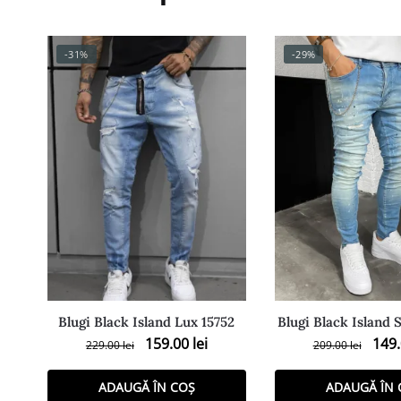
-31%
-29%
Blugi Black Island Lux 15752
Blugi Black Island 
159.00
lei
149
229.00
lei
209.00
lei
ADAUGĂ ÎN COȘ
ADAUGĂ ÎN 