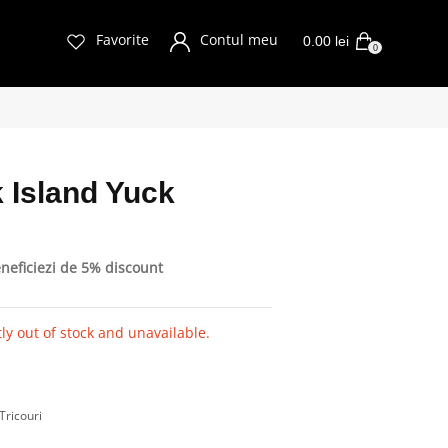
Favorite
Contul meu
0.00
lei
0
k Island Yuck
eneficiezi de 5% discount
ly out of stock and unavailable.
Tricouri