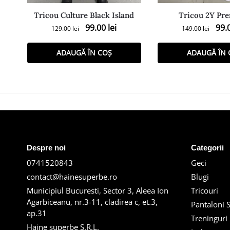
Tricou Culture Black Island
Tricou 2Y Pr
99.00
lei
99.
129.00
lei
149.00
lei
ADAUGĂ ÎN COȘ
ADAUGĂ ÎN 
Despre noi
Categorii
0741520843
Geci
contact@hainesuperbe.ro
Blugi
Municipiul Bucuresti, Sector 3, Aleea Ion
Tricouri
Agarbiceanu, nr.3-11, cladirea c, et.3,
Pantaloni S
ap.31
Treninguri
Haine superbe S.R.L.