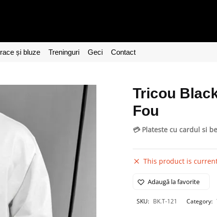
ace și bluze
Treninguri
Geci
Contact
Tricou Blac
Fou
💳 Plateste cu cardul si b
This product is current
Adaugă la favorite
SKU:
BK.T-121
Category: