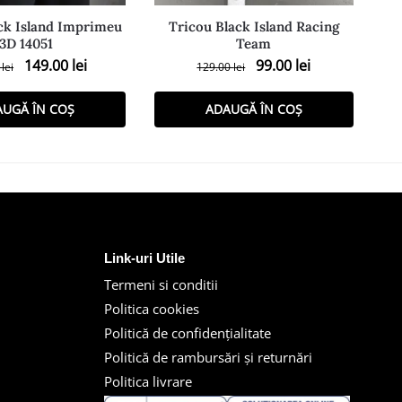
ck Island Imprimeu
Tricou Black Island Racing
3D 14051
Team
149.00
lei
99.00
lei
0
lei
129.00
lei
AUGĂ ÎN COȘ
ADAUGĂ ÎN COȘ
Link-uri Utile
Termeni si conditii
Politica cookies
Politică de confidențialitate
Politică de rambursări și returnări
Politica livrare