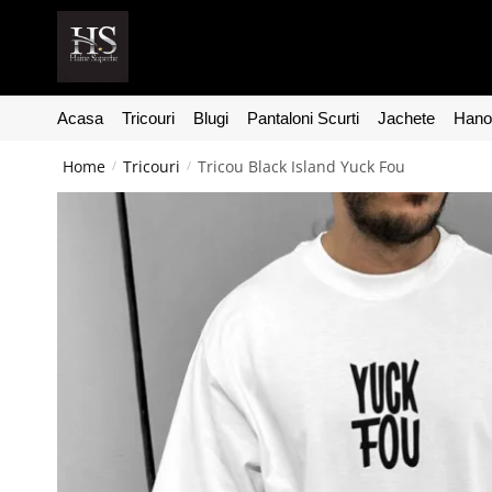
Acasa
Tricouri
Blugi
Pantaloni Scurti
Jachete
Hanor
Home
Tricouri
Tricou Black Island Yuck Fou
/
/