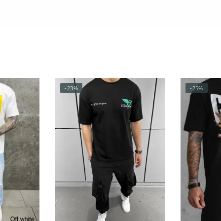
-23%
-25%