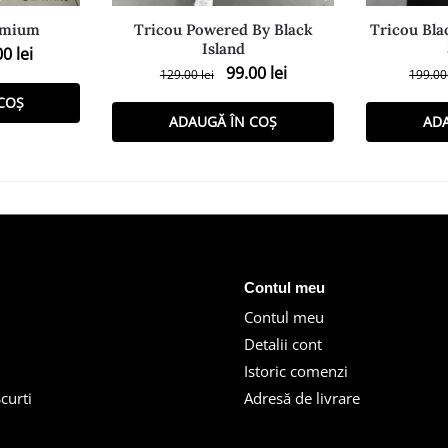
emium
Tricou Powered By Black
Tricou Bla
Island
00
lei
99.00
lei
129.00
lei
199.0
COȘ
ADAUGĂ ÎN COȘ
AD
Contul meu
Contul meu
Detalii cont
Istoric comenzi
curti
Adresă de livrare