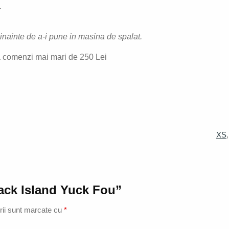
.
e inainte de a-i pune in masina de spalat.
 comenzi mai mari de 250 Lei
XS
lack Island Yuck Fou”
rii sunt marcate cu
*