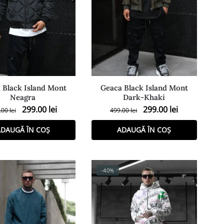
 Black Island Mont
Geaca Black Island Mont
Neagra
Dark-Khaki
299.00
lei
299.00
lei
.00
lei
499.00
lei
DAUGĂ ÎN COȘ
ADAUGĂ ÎN COȘ
-40%