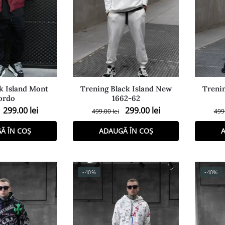
k Island Mont
Trening Black Island New
Treni
ordo
1662-62
299.00
lei
299.00
lei
499.00
lei
499
Ă ÎN COȘ
ADAUGĂ ÎN COȘ
A
-40%
-40%