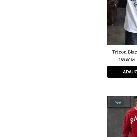
Tricou Blac
189.00
lei
ADAUG
-29%