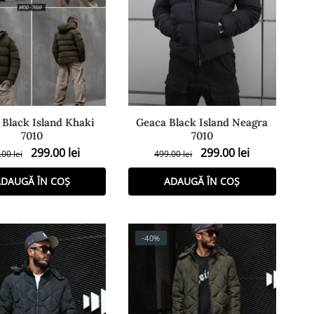
 Black Island Khaki
Geaca Black Island Neagra
7010
7010
299.00
lei
299.00
lei
.00
lei
499.00
lei
DAUGĂ ÎN COȘ
ADAUGĂ ÎN COȘ
-40%