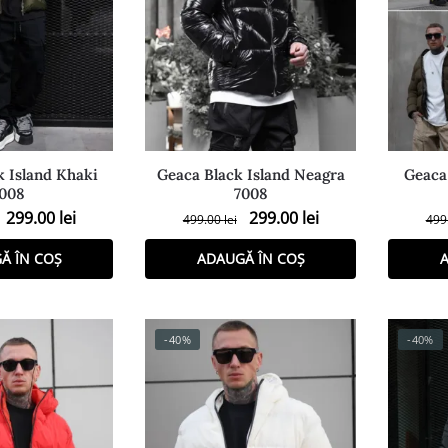
k Island Khaki
Geaca Black Island Neagra
Geaca
008
7008
299.00
lei
299.00
lei
499.00
lei
499
Ă ÎN COȘ
ADAUGĂ ÎN COȘ
A
-40%
-40%