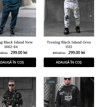
ng Black Island New
Trening Black Island Gros
1662-64
1515
299.00
lei
299.00
lei
.00
lei
499.00
lei
DAUGĂ ÎN COȘ
ADAUGĂ ÎN COȘ
-40%