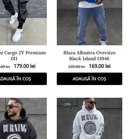
ni Cargo 2Y Premium
Bluza Albastra Oversize
011
Black Island 13946
179.00
lei
169.00
lei
.00
lei
239.00
lei
DAUGĂ ÎN COȘ
ADAUGĂ ÎN COȘ
-28%