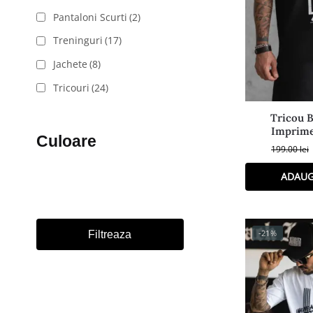
Geci
(1
Pantaloni Scurti
(2)
Hanorac
Treninguri
(17)
Blugi
(2
Jachete
(8)
Pantalo
Tricouri
(24)
Trening
Tricou B
Jachete
Imprime
Culoare
Tricour
199.00
lei
ADAUG
Culoar
-21%
Filtreaza