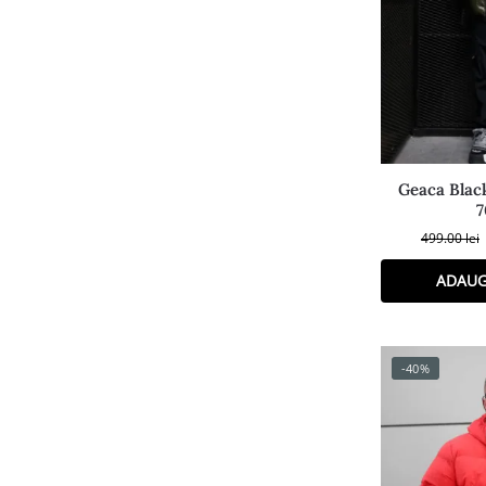
Geaca Blac
7
499.00
lei
ADAUG
-40%