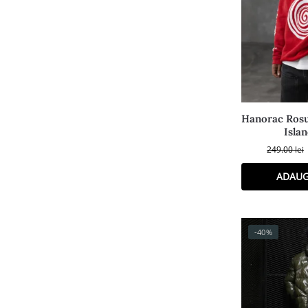
Hanorac Rosu
Isla
249.00
lei
ADAUG
-40%