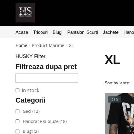
Acasa
Tricouri
Blugi
Pantaloni Scurti
Jachete
Hanor
Home
Product Marime
XL
/
/
XL
HUSKY Filter
Filtreaza dupa pret
Filtrea
In stock
Categorii
-25%
Geci
(12)
In stock
Hanorace și bluze
(18)
Categor
Blugi
(2)