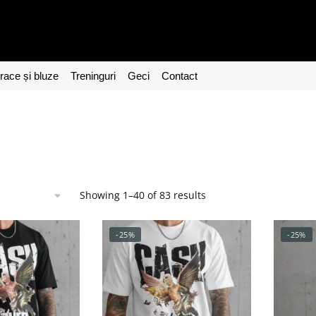
ace și bluze
Treninguri
Geci
Contact
Showing 1–40 of 83 results
za dupa pret
-25%
-25%
ii