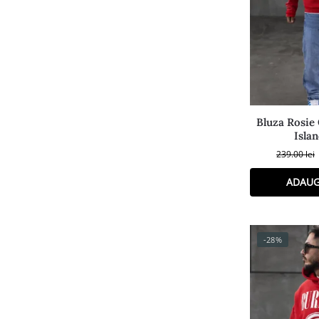
Bluza Rosie
Isla
239.00
lei
ADAUG
-28%