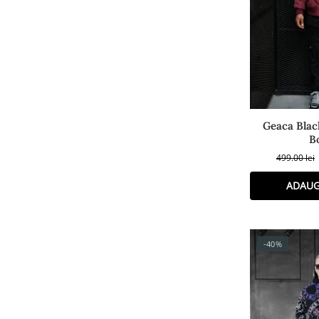
Geaca Blac
B
499.00
lei
ADAUG
-40%