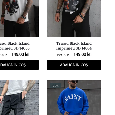
cou Black Island
Tricou Black Island
primeu 3D 14055
Imprimeu 3D 14054
149.00
lei
149.00
lei
.00
lei
199.00
lei
DAUGĂ ÎN COȘ
ADAUGĂ ÎN COȘ
-29%