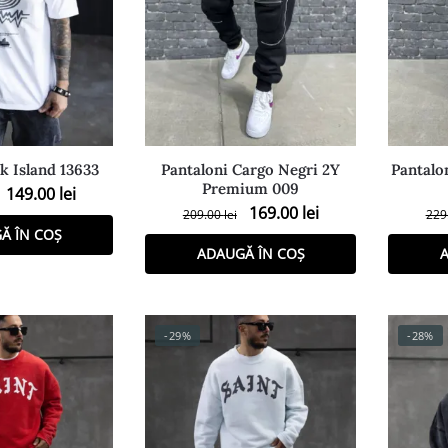
k Island 13633
Pantaloni Cargo Negri 2Y
Pantalo
Premium 009
149.00
lei
169.00
lei
209.00
lei
229
Ă ÎN COȘ
ADAUGĂ ÎN COȘ
A
-29%
-28%