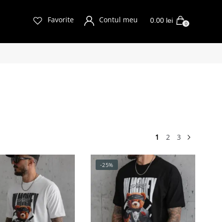
Favorite
Contul meu
0.00
lei
0
1
2
3
-25%