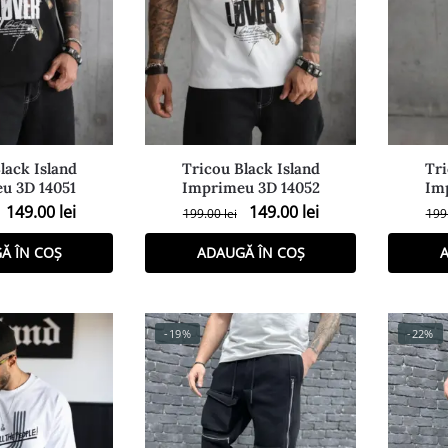
2)
e și bluze
(18)
)
ni Scurti
(2)
uri
(17)
lack Island
Tricou Black Island
Tri
(8)
u 3D 14051
Imprimeu 3D 14052
Im
i
(24)
149.00
lei
149.00
lei
199.00
lei
199
Ă ÎN COȘ
ADAUGĂ ÎN COȘ
A
e
-19%
-22%
Filtreaza