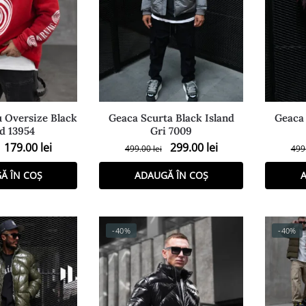
 Oversize Black
Geaca Scurta Black Island
Geaca 
nd 13954
Gri 7009
179.00
lei
299.00
lei
499.00
lei
499
Ă ÎN COȘ
ADAUGĂ ÎN COȘ
A
-40%
-40%