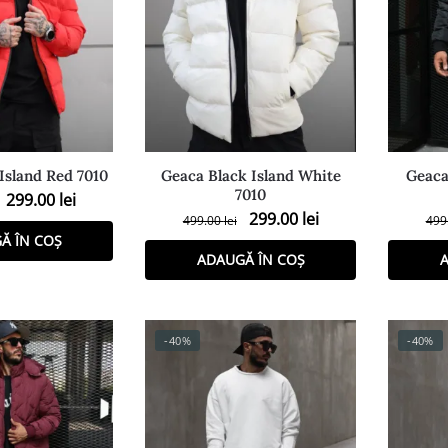
Island Red 7010
Geaca Black Island White
Geaca
7010
299.00
lei
299.00
lei
499.00
lei
499
Ă ÎN COȘ
ADAUGĂ ÎN COȘ
A
-40%
-40%