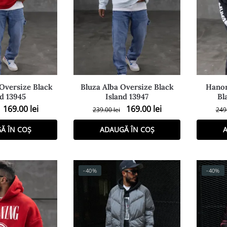
 Oversize Black
Bluza Alba Oversize Black
Hanor
nd 13945
Island 13947
Bl
169.00
lei
169.00
lei
239.00
lei
249
Ă ÎN COȘ
ADAUGĂ ÎN COȘ
A
-40%
-40%