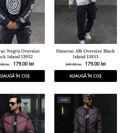
ac Negru Oversize
Hanorac Alb Oversize Black
ack Island 13952
Island 13953
179.00
lei
179.00
lei
.00
lei
249.00
lei
DAUGĂ ÎN COȘ
ADAUGĂ ÎN COȘ
-40%