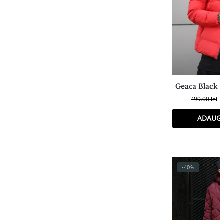
Geaca Black 
499.00
lei
ADAUG
-40%