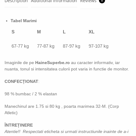
Description
Additional information
Reviews
0
Tabel Marimi
S
M
L
XL
67-77 kg
77-87 kg
87-97 kg
97-107 kg
Imaginile de pe
HaineSuperbe.ro
au caracter informativ, iar
nuanta, tonul si intensitatea culorii pot varia in functie de monitor.
CONFECȚIONAT
:
98 % bumbac / 2 % elastan
Manechinul are 1.75 si 80 kg , poarta marimea 32-M. (Corp
Atletic)
ÎNTREȚINERE
Atentie!! Respectati eticheta si urmati instructiunile inainte de a-i