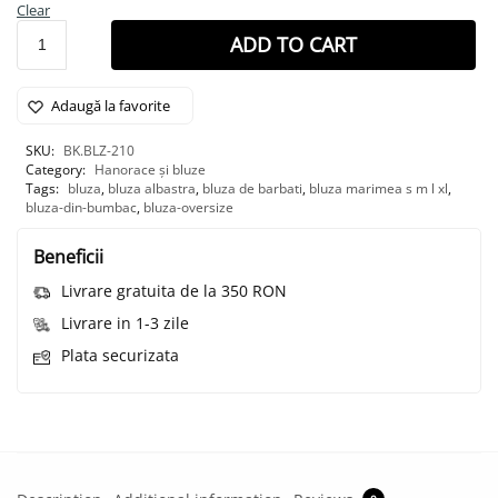
Clear
ADD TO CART
Adaugă la favorite
SKU:
BK.BLZ-210
Category:
Hanorace și bluze
Tags:
bluza
,
bluza albastra
,
bluza de barbati
,
bluza marimea s m l xl
,
bluza-din-bumbac
,
bluza-oversize
Beneficii
Livrare gratuita de la 350 RON
Livrare in 1-3 zile
Plata securizata