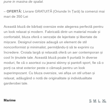
pune in masina de spalat.
–
OFERTĂ:
Livrare GRATUITĂ (Oriunde în Țară) la comenzi mai
mari de 350 Lei
Această bluză de bărbați oversize este alegerea perfectă pentru
un look relaxat și modern. Fabricată dintr-un material moale și
confortabil, bluza oferă o senzație de lejeritate și libertate de
mișcare. Designul oversize adaugă un element de stil
nonconformist și minimalist, permițându-ți să te exprimi cu
încredere. Croiala largă și relaxată oferă un aer contemporan și
cool în ținutele tale. Această bluză poate fi purtată în diverse
moduri, fie că o asortezi cu jeansi skinny și pantofi sport, fie că o
porți ca strat exterior peste o cămașă pentru un look
superimpozant. Cu bluza oversize, vei afișa un stil urban și
relaxat, adăugând o notă de originalitate și individualitate
garderobei tale.
Marime
S
,
M
,
L
,
XL