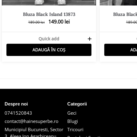
Bluza Black Island 13873
Bluza Black
149.00
lei
189.00
lei
189.0
Quick add
ADAUGĂ ÎN COȘ
AD
Despre noi
Categorii
0741520843
Geci
contact@hainesuperbe.ro
Blugi
Municipiul Bucuresti, Sector
Tricouri
3, Aleea Ion Agarbiceanu,