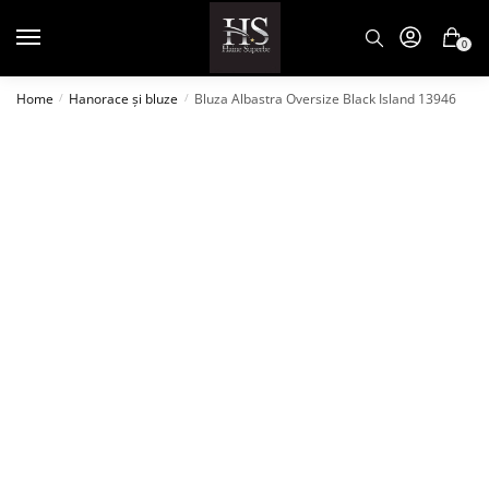
0
Home
Hanorace și bluze
Bluza Albastra Oversize Black Island 13946
/
/