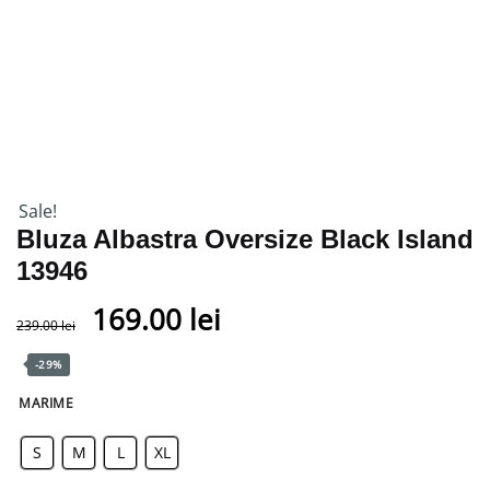
Sale!
Bluza Albastra Oversize Black Island
13946
169.00
lei
239.00
lei
-29%
MARIME
S
M
L
XL