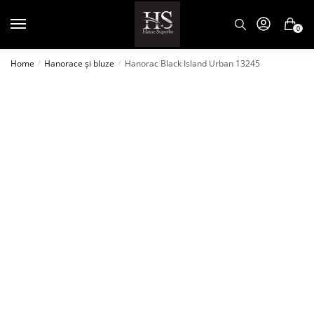
0
Home
Hanorace și bluze
Hanorac Black Island Urban 13245
/
/