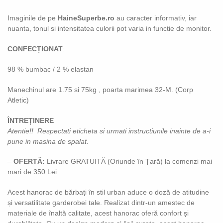
Imaginile de pe
HaineSuperbe.ro
au caracter informativ, iar
nuanta, tonul si intensitatea culorii pot varia in functie de monitor.
CONFECȚIONAT
:
98 % bumbac / 2 % elastan
Manechinul are 1.75 si 75kg , poarta marimea 32-M. (Corp
Atletic)
ÎNTREȚINERE
Atentie!! Respectati eticheta si urmati instructiunile inainte de a-i
pune in masina de spalat.
–
OFERTĂ:
Livrare GRATUITĂ (Oriunde în Țară) la comenzi mai
mari de 350 Lei
Acest hanorac de bărbați în stil urban aduce o doză de atitudine
și versatilitate garderobei tale. Realizat dintr-un amestec de
materiale de înaltă calitate, acest hanorac oferă confort și