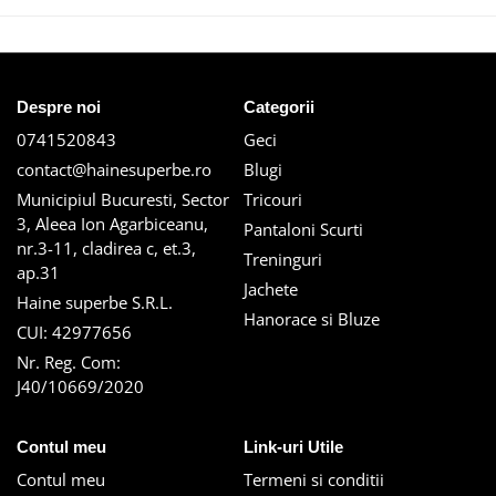
Despre noi
Categorii
0741520843
Geci
contact@hainesuperbe.ro
Blugi
Municipiul Bucuresti, Sector
Tricouri
3, Aleea Ion Agarbiceanu,
Pantaloni Scurti
nr.3-11, cladirea c, et.3,
Treninguri
ap.31
Jachete
Haine superbe S.R.L.
Hanorace si Bluze
CUI: 42977656
Nr. Reg. Com:
J40/10669/2020
Contul meu
Link-uri Utile
Contul meu
Termeni si conditii