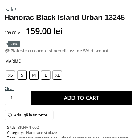
Sale!
Hanorac Black Island Urban 13245
159.00
lei
199.00
lei
-20%
💳 Plateste cu cardul si beneficiezi de 5% discount
MARIME
XS
S
M
L
XL
Clear
ADD TO CART
Adaugă la favorite
SKU:
BK.HAN-002
Category:
Hanorace și bluze
Tags:
hanorac
,
hanorac-black-island
,
hanorac-original
,
hanorac-urban