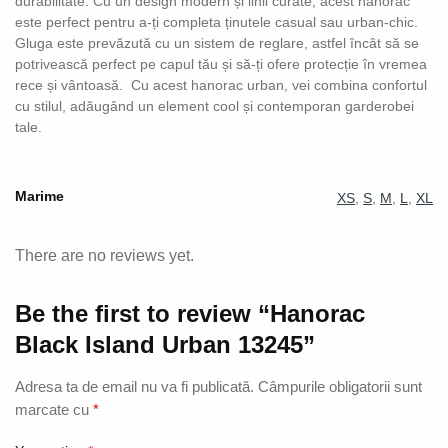
durabilitate. Cu un design modern și linii curate, acest hanorac
este perfect pentru a-ți completa ținutele casual sau urban-chic.
Gluga este prevăzută cu un sistem de reglare, astfel încât să se
potrivească perfect pe capul tău și să-ți ofere protecție în vremea
rece și vântoasă. Cu acest hanorac urban, vei combina confortul
cu stilul, adăugând un element cool și contemporan garderobei
tale.
Marime
XS
,
S
,
M
,
L
,
XL
There are no reviews yet.
Be the first to review “Hanorac
Black Island Urban 13245”
Adresa ta de email nu va fi publicată.
Câmpurile obligatorii sunt
marcate cu
*