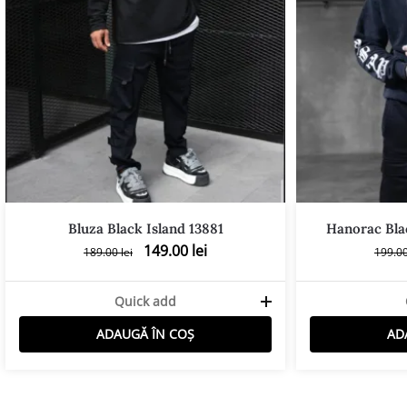
Bluza Black Island 13881
Hanorac Blac
149.00
lei
189.00
lei
199.0
Quick add
ADAUGĂ ÎN COȘ
AD