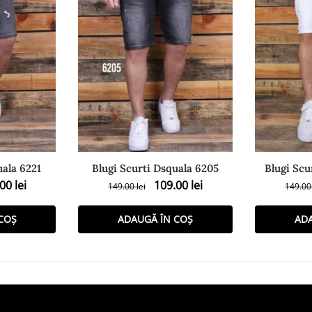
uala 6221
Blugi Scurti Dsquala 6205
Blugi Scu
.00
lei
109.00
lei
149.00
lei
149.0
COȘ
ADAUGĂ ÎN COȘ
AD