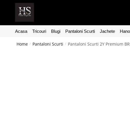
Acasa
Tricouri
Blugi
Pantaloni Scurti
Jachete
Hanor
Home
Pantaloni Scurti
Pantaloni Scurti 2Y Premium 
/
/