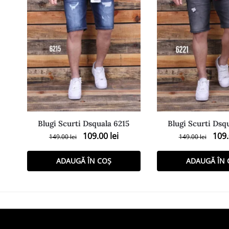
Blugi Scurti Dsquala 6215
Blugi Scurti Dsq
109.00
lei
109
149.00
lei
149.00
lei
ADAUGĂ ÎN COȘ
ADAUGĂ ÎN 