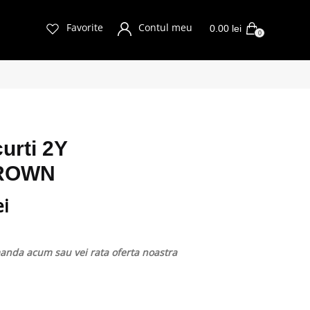
Favorite
Contul meu
0.00
lei
0
urti 2Y
BROWN
ei
nda acum sau vei rata oferta noastra