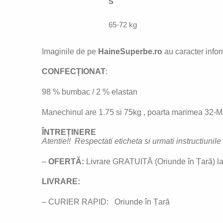
S
65-72 kg
Imaginile de pe
HaineSuperbe.ro
au caracter inform
CONFECȚIONAT
:
98 % bumbac / 2 % elastan
Manechinul are 1.75 si 75kg , poarta marimea 32-M. 
ÎNTREȚINERE
Atentie!! Respectati eticheta si urmati instructiunil
–
OFERTĂ:
Livrare GRATUITĂ (Oriunde în Țară) la
LIVRARE:
– CURIER RAPID: Oriunde în Țară