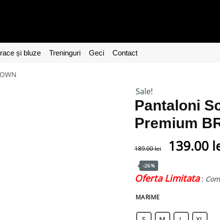
ace și bluze
Treninguri
Geci
Contact
BROWN
Sale!
Pantaloni Sc
Premium 
139.00
l
189.00
lei
-26%
Oferta Limitata
:
Coma
MARIME
S
M
L
XL