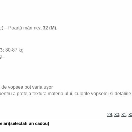
ic) – Poartă mărimea
32 (M)
.
3:
80-87 kg
g
.
r de vopsea pot varia ușor.
entru a proteja textura materialului, culorile vopselei și detaliile
29
,
30
,
31
,
3
lari(selectati un cadou)