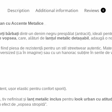
Description
Additional information
Reviews
0
rban cu Accente Metalice
rți bărbați
dintr-un denim negru prespălat (antracit), ideali pentr
de vopsea
, care, alături de
lanțul metalic detașabil
, adaugă o no
fiind piesa de rezistență pentru un stil streetwear autentic. Mater
u oversized (ca în imagine) sau cu un hanorac subțire în serile de 
, ușor elastic pentru confort sporit).
 tiv nefinisat și
lanț metalic inclus
pentru
look urban cu atitu
 efect de „vopsea stropită”.