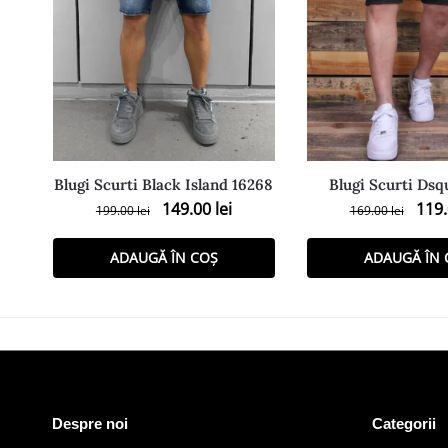
Blugi Scurti Black Island 16268
Blugi Scurti Dsq
149.00
lei
119
199.00
lei
169.00
lei
ADAUGĂ ÎN COȘ
ADAUGĂ ÎN 
Despre noi
Categorii