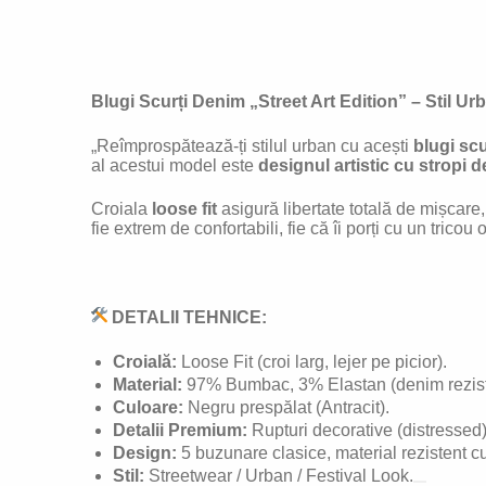
Blugi
Scurți Denim „Street Art Edition” – Stil U
„Reîmprospătează-ți stilul urban cu acești
blugi scu
al acestui model este
designul artistic cu stropi 
Croiala
loose fit
asigură libertate totală de mișcare, 
fie extrem de confortabili, fie că îi porți cu un trico
DETALII TEHNICE:
Croială:
Loose Fit (croi larg, lejer pe picior).
Material:
97% Bumbac, 3% Elastan (denim rezistent
Culoare:
Negru prespălat (Antracit).
Detalii Premium:
Rupturi decorative (distressed),
Design:
5 buzunare clasice, material rezistent cu
Stil:
Streetwear / Urban / Festival Look.