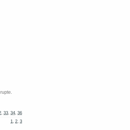
 rupte.
2
,
33
,
34
,
36
1
,
2
,
3