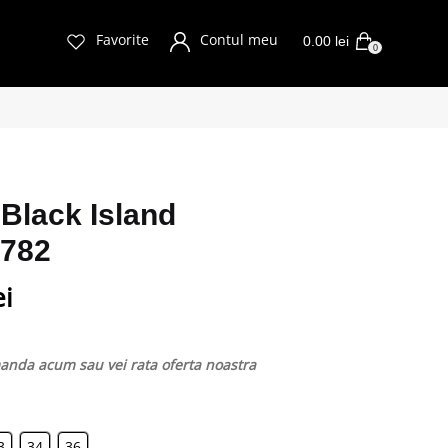
Favorite
Contul meu
0.00
lei
0
 Black Island
6782
ei
nda acum sau vei rata oferta noastra
3
34
36