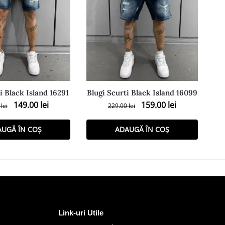
i Black Island 16291
Blugi Scurti Black Island 16099
149.00
lei
159.00
lei
0
lei
229.00
lei
AUGĂ ÎN COȘ
ADAUGĂ ÎN COȘ
Link-uri Utile