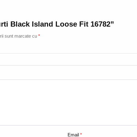
urti Black Island Loose Fit 16782”
rii sunt marcate cu
*
Email
*