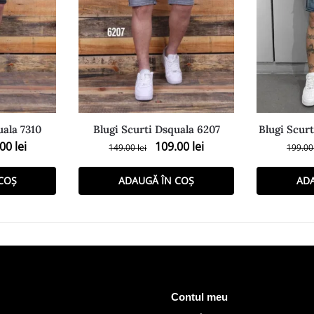
uala 7310
Blugi Scurti Dsquala 6207
Blugi Scurt
.00
lei
109.00
lei
149.00
lei
199.0
COȘ
ADAUGĂ ÎN COȘ
AD
Contul meu