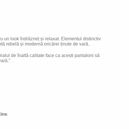
u un look îndrăzneț și relaxat. Elementul distinctiv
tă rebelă și modernă oricărei ținute de vară.
ialul de înaltă calitate face ca acești pantaloni să
vară.”
dine
.