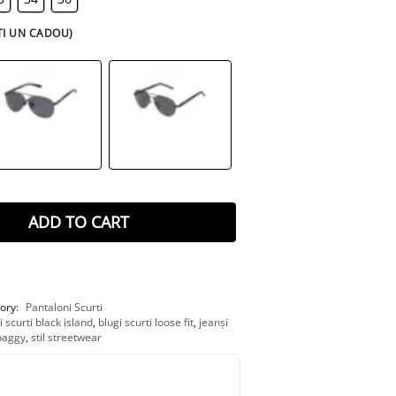
TI UN CADOU)
ADD TO CART
ory:
Pantaloni Scurti
i scurti black island
,
blugi scurti loose fit
,
jeanși
 baggy
,
stil streetwear