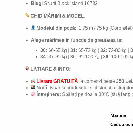
Blugi
Scurti Black Island 16782
GHID MĂRIMI & MODEL:
Modelul din poză:
1.75 m / 75 kg (Corp atlet
Alege mărimea în funcție de greutatea ta:
30:
60-65 kg |
31:
65-72 kg |
32:
72-80 kg |
3
34:
87-95 kg |
36:
95-100 kg |
38:
100-105 k
LIVRARE & INFO:
Livrare GRATUITĂ
la comenzi peste
350 Lei
Notă:
Nuanța produsului și distribuția stropilo
Întreținere:
Spălați pe dos la 30°C (fără lanț) p
Marime
Cadou oche