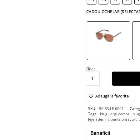
CADOU OCHELARI(SELECTA
Clear
Adaugă la favorite
SKU:
BK.BS.LF-6001
Categ
Tags:
blugi largi comozi
,
blug
lejeri denim
,
pantaloni scurți
Beneficii