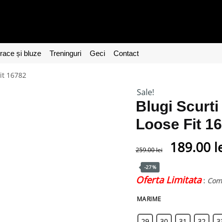
ace și bluze
Treninguri
Geci
Contact
Fit 16782
Sale!
Blugi Scurti
Loose Fit 1
189.00
l
259.00
lei
-27%
Oferta Limitata
:
Coma
MARIME
29
30
31
32
3