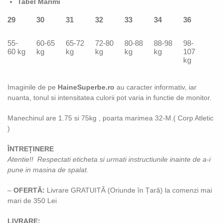
Tabel Marimi
29
30
31
32
33
34
36
55-
60-65
65-72
72-80
80-88
88-98
98-
60 kg
kg
kg
kg
kg
kg
107
kg
Imaginile de pe
HaineSuperbe.ro
au caracter informativ, iar
nuanta, tonul si intensitatea culorii pot varia in functie de monitor.
Manechinul are 1.75 si 75kg , poarta marimea 32-M.( Corp Atletic
)
ÎNTREȚINERE
Atentie!! Respectati eticheta si urmati instructiunile inainte de a-i
pune in masina de spalat.
–
OFERTĂ:
Livrare GRATUITĂ (Oriunde în Țară) la comenzi mai
mari de 350 Lei
LIVRARE: