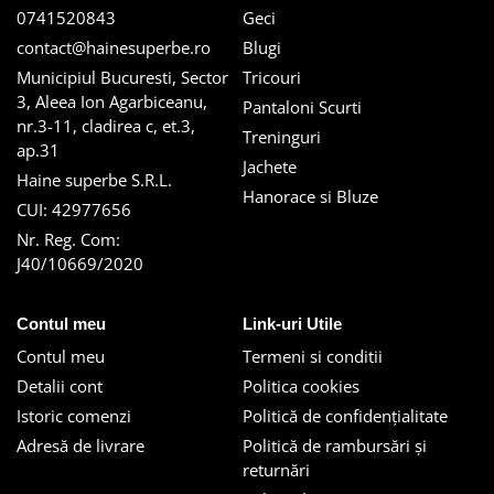
0741520843
Geci
contact@hainesuperbe.ro
Blugi
Municipiul Bucuresti, Sector
Tricouri
3, Aleea Ion Agarbiceanu,
Pantaloni Scurti
nr.3-11, cladirea c, et.3,
Treninguri
ap.31
Jachete
Haine superbe S.R.L.
Hanorace si Bluze
CUI: 42977656
Nr. Reg. Com:
J40/10669/2020
Contul meu
Link-uri Utile
Contul meu
Termeni si conditii
Detalii cont
Politica cookies
Istoric comenzi
Politică de confidențialitate
Adresă de livrare
Politică de rambursări și
returnări