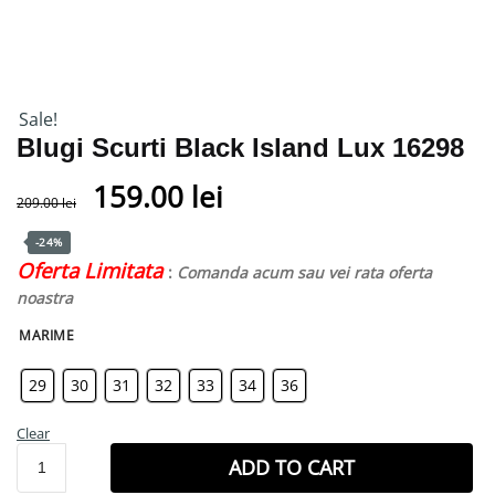
Sale!
Blugi Scurti Black Island Lux 16298
159.00
lei
209.00
lei
-24%
Oferta Limitata
:
Comanda acum sau vei rata oferta
noastra
MARIME
29
30
31
32
33
34
36
Clear
ADD TO CART