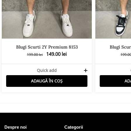
Blugi Scurti 2Y Premium 8153
Blugi Scu
149.00
lei
199.00
lei
199.0
Quick add
ADAUGĂ ÎN COȘ
AD
Despre noi
Categorii