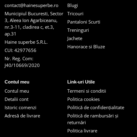
contact@hainesuperbe.ro
Blugi
Municipiul Bucuresti, Sector
Tricouri
3, Aleea Ion Agarbiceanu,
Pantaloni Scurti
nr.3-11, cladirea c, et.3,
Treninguri
ap.31
Jachete
Haine superbe S.R.L.
Hanorace si Bluze
CUI: 42977656
Nr. Reg. Com:
J40/10669/2020
Contul meu
Link-uri Utile
Contul meu
Termeni si conditii
Detalii cont
Politica cookies
Istoric comenzi
Politică de confidențialitate
Adresă de livrare
Politică de rambursări și
returnări
Politica livrare