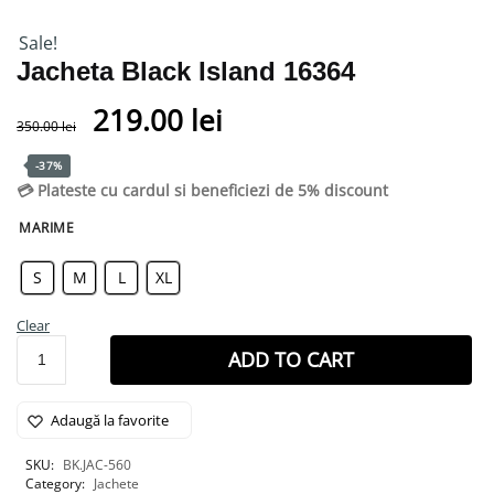
Sale!
Jacheta Black Island 16364
219.00
lei
350.00
lei
-37%
💳 Plateste cu cardul si beneficiezi de 5% discount
MARIME
S
M
L
XL
Clear
ADD TO CART
Adaugă la favorite
SKU:
BK.JAC-560
Category:
Jachete