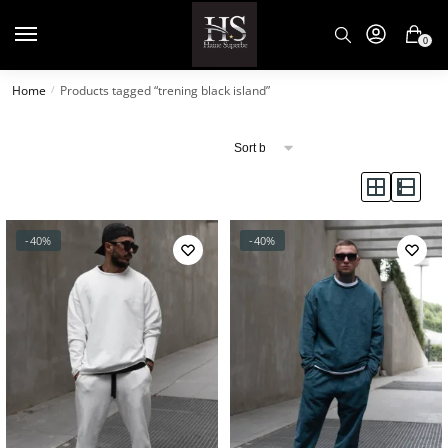
0
Home
Products tagged “trening black island”
/
In stock
Categorii
Treninguri
(8)
-40%
-40%
Culoare
Marime
8
8
8
8
8
XS
S
M
L
XL