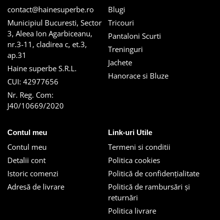
contact@hainesuperbe.ro
Blugi
Municipiul Bucuresti, Sector
Tricouri
3, Aleea Ion Agarbiceanu,
Pantaloni Scurti
nr.3-11, cladirea c, et.3,
Treninguri
ap.31
Jachete
Haine superbe S.R.L.
Hanorace si Bluze
CUI: 42977656
Nr. Reg. Com:
J40/10669/2020
Contul meu
Link-uri Utile
Contul meu
Termeni si conditii
Detalii cont
Politica cookies
Istoric comenzi
Politică de confidențialitate
Adresă de livrare
Politică de rambursări și
returnări
Politica livrare