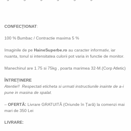
CONFECȚIONAT
:
100 % Bumbac / Contractie maxima 5 %
Imaginile de pe
HaineSuperbe.ro
au caracter informativ, iar
nuanta, tonul si intensitatea culorii pot varia in functie de monitor.
Manechinul are 1.75 si 75kg , poarta marimea 32-M.(Corp Atletic)
ÎNTREȚINERE
Atentie!! Respectati eticheta si urmati instructiunile inainte de a-i
pune in masina de spalat.
–
OFERTĂ:
Livrare GRATUITĂ (Oriunde în Țară) la comenzi mai
mari de 350 Lei
LIVRARE: