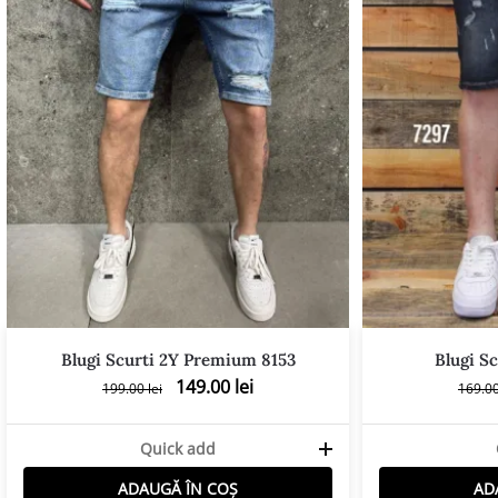
Blugi Scurti 2Y Premium 8153
Blugi Sc
149.00
lei
199.00
lei
169.0
Quick add
ADAUGĂ ÎN COȘ
AD