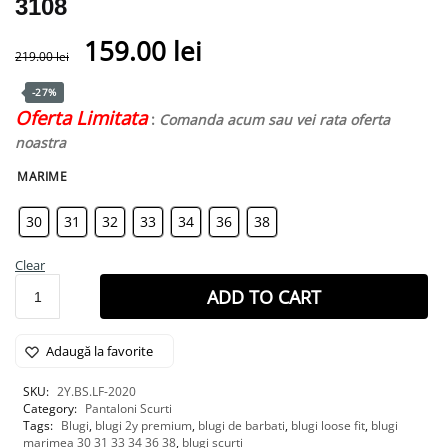
3108
159.00
lei
219.00
lei
-27%
Oferta Limitata
:
Comanda acum sau vei rata oferta
noastra
MARIME
30
31
32
33
34
36
38
Clear
ADD TO CART
Adaugă la favorite
SKU:
2Y.BS.LF-2020
Category:
Pantaloni Scurti
Tags:
Blugi
,
blugi 2y premium
,
blugi de barbati
,
blugi loose fit
,
blugi
marimea 30 31 33 34 36 38
,
blugi scurti