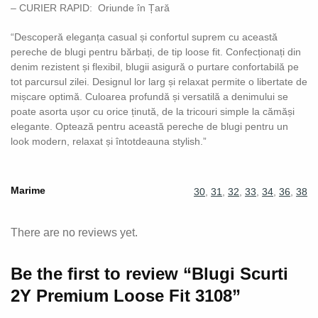
– CURIER RAPID: Oriunde în Țară
“Descoperă eleganța casual și confortul suprem cu această
pereche de blugi pentru bărbați, de tip loose fit. Confecționați din
denim rezistent și flexibil, blugii asigură o purtare confortabilă pe
tot parcursul zilei. Designul lor larg și relaxat permite o libertate de
mișcare optimă. Culoarea profundă și versatilă a denimului se
poate asorta ușor cu orice ținută, de la tricouri simple la cămăși
elegante. Optează pentru această pereche de blugi pentru un
look modern, relaxat și întotdeauna stylish.”
Marime
30
,
31
,
32
,
33
,
34
,
36
,
38
There are no reviews yet.
Be the first to review “Blugi Scurti
2Y Premium Loose Fit 3108”