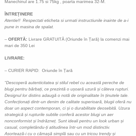
Manechinul are 1.75 si 75kg , poarta marimea 32-M.
ÎNTREȚINERE
Atentie!! Respectati eticheta si urmati instructiunile inainte de a-i
pune in masina de spalat.
–
OFERTĂ:
Livrare GRATUITĂ (Oriunde în Țară) la comenzi mai
mari de 350 Lei
LIVRARE:
– CURIER RAPID: Oriunde în Țară
“Descoperă autenticitatea și stilul rebel cu această pereche de
blugi pentru bărbați, ce prezintă o ușoară uzură și câteva rupturi.
Designul lor distins adaugă o notă de originalitate în ținutele tale.
Confecționați dintr-un denim de calitate superioară, blugii oferă nu
doar un aspect contemporan, ci și o durabilitate deosebită. Uzura
strategică și rupturile subtile conferă acestor blugi un aer
nonconformist și îndrăzneț. Sunt ideali pentru un look urban și
casual, completându-ți atitudinea într-un mod distinctiv.
Asortează-i cu o cămașă simplă sau cu un tricou trendy și