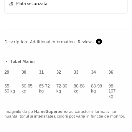
Plata securizata
Description
Additional information
Reviews
0
Tabel Marimi
29
30
31
32
33
34
36
55-
60-65
65-72
72-80
80-88
88-98
98-
60 kg
kg
kg
kg
kg
kg
107
kg
Imaginile de pe
HaineSuperbe.ro
au caracter informativ, iar
nuanta, tonul si intensitatea culorii pot varia in functie de monitor.