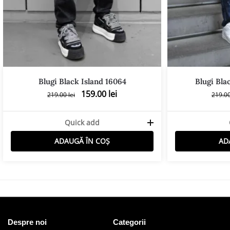
Blugi Black Island 16064
Blugi Bla
159.00
lei
219.00
lei
219.0
Quick add
ADAUGĂ ÎN COȘ
AD
Despre noi
Categorii