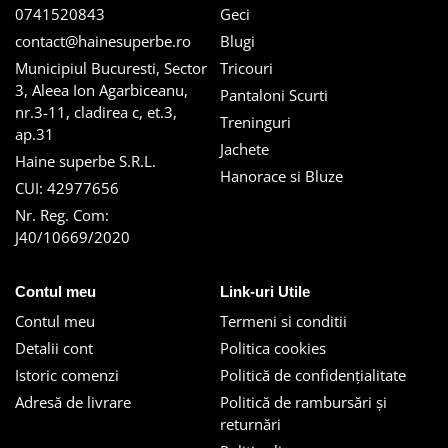
0741520843
Geci
contact@hainesuperbe.ro
Blugi
Municipiul Bucuresti, Sector
Tricouri
3, Aleea Ion Agarbiceanu,
Pantaloni Scurti
nr.3-11, cladirea c, et.3,
Treninguri
ap.31
Jachete
Haine superbe S.R.L.
Hanorace si Bluze
CUI: 42977656
Nr. Reg. Com:
J40/10669/2020
Contul meu
Link-uri Utile
Contul meu
Termeni si conditii
Detalii cont
Politica cookies
Istoric comenzi
Politică de confidențialitate
Adresă de livrare
Politică de rambursări și
returnări