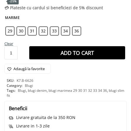
-25%
💳 Plateste cu cardul si beneficiezi de 5% discount
MARIME
29
30
31
32
33
34
36
Clear
ADD TO CART
Adaugă la favorite
SKU:
K7.B-6626
Category:
Blugi
Tags:
Blugi
,
blugi denim
,
blugi marimea 29 30 31 32 33 34 36
,
blugi slim
fit
Beneficii
Livrare gratuita de la 350 RON
Livrare in 1-3 zile