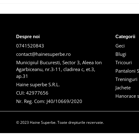
Despre noi
Categorii
0741520843
Geci
contact@hainesuperbe.ro
Blugi
Municipiul Bucuresti, Sector 3, Aleea Ion
Tricouri
Agarbiceanu, nr.3-11, cladirea c, et.3,
Pantaloni S
ap.31
Treninguri
Haine superbe S.R.L.
Jachete
CUI: 42977656
Hanorace s
Nr. Reg. Com: J40/10669/2020
© 2023 Haine Superbe. Toate drepturile rezervate.